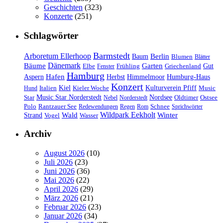
Geschichten
(323)
Konzerte
(251)
Schlagwörter
Barmstedt
Arboretum Ellerhoop
Berlin
Baum
Blumen
Blätter
Dänemark
Bäume
Garten
Elbe
Griechenland
Gut
Fenster
Frühling
Hamburg
Hafen
Herbst
Aspern
Himmelmoor
Humburg-Haus
Konzert
Kulturverein Pfiff
Kiel
Kieler Woche
Music
Hund
Italien
Nordsee
Star
Music Star Norderstedt
Oldtimer
Ostsee
Nebel
Norderstedt
Schnee
Polo
Rantzauer See
Redewendungen
Regen
Rom
Sprichwörter
Wildpark Eekholt
Wald
Winter
Strand
Vogel
Wasser
Archiv
August 2026
(10)
Juli 2026
(23)
Juni 2026
(36)
Mai 2026
(22)
April 2026
(29)
März 2026
(21)
Februar 2026
(23)
Januar 2026
(34)