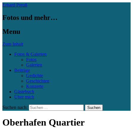
Erhard Preuß
Fotos und mehr…
Menu
Zum Inhalt
Fotos & Galerien
Fotos
Galerien
Beiträge
Gedichte
Geschichten
Konzerte
Gästebuch
Über mich
Suchen nach:
Oberhafen Quartier