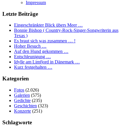
Impressum
Letzte Beiträge
Eingeschränkter Blick übers Meer …
Bonnie Bishop ( Country-Rock-Singer-Songwriterin aus
Texas )
Es braut sich was zusammen … !
Hoher Besuch …
Auf den Hund gekommen …
Entschleunigung …
Idylle am Limfjord in Dänemark …
Kurz festgehalten …
Kategorien
Fotos
(2.026)
Galerien
(575)
Gedichte
(235)
Geschichten
(323)
Konzerte
(251)
Schlagworte