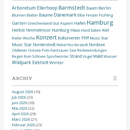
Barmstedt
Arboretum Ellerhoop
Berlin
Baum
Dänemark
Bäume
Blumen
Elbe
Blätter
Fenster
Frühling
Hamburg
Garten
Hafen
Griechenland
Gut Aspern
Herbst
Himmelmoor
Humburg-Haus
Kiel
Hund
Italien
Konzert
Kulturverein Pfiff
Kieler Woche
Music Star
Music Star Norderstedt
Nordsee
Nebel
Norderstedt
Oldtimer
Ostsee
Polo
Rantzauer See
Redewendungen
Wald
Strand
Schnee
Wasser
Regen
Rom
Sprichwörter
Vogel
Wildpark Eekholt
Winter
ARCHIV
August 2026
(10)
Juli 2026
(23)
Juni 2026
(36)
Mai 2026
(22)
April 2026
(29)
März 2026
(21)
Februar 2026
(23)