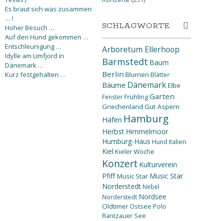
Es braut sich was zusammen
… !
SCHLAGWORTE
Hoher Besuch …
Auf den Hund gekommen …
Entschleunigung …
Arboretum Ellerhoop
Idylle am Limfjord in
Barmstedt
Baum
Dänemark …
Berlin
Kurz festgehalten …
Blumen
Blätter
Dänemark
Bäume
Elbe
Garten
Fenster
Frühling
Griechenland
Gut Aspern
Hamburg
Hafen
Herbst
Himmelmoor
Humburg-Haus
Hund
Italien
Kiel
Kieler Woche
Konzert
Kulturverein
Pfiff
Music Star
Music Star
Norderstedt
Nebel
Nordsee
Norderstedt
Oldtimer
Ostsee
Polo
Rantzauer See