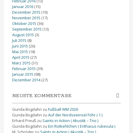
Februar 2016
(13)
Januar 2016
(15)
Dezember 2015
(10)
November 2015
(17)
Oktober 2015
(36)
September 2015
(13)
August 2015
(3)
Juli 2015
(8)
Juni 2015
(26)
Mai 2015
(18)
April 2015
(27)
März 2015
(31)
Februar 2015
(39)
Januar 2015
(98)
Dezember 2014
(27)
NEUSTE KOMMENTARE
Gunda Bogdahn
zu
Fußball WM 2026
Gunda Bogdahn
zu
Auf der Nordseeinsel Föhr ( 1 )
Erhard Preuß
zu
Saints in Action ( Akustik – Trio )
Gunda Bogdahn
zu
Ein Rotkehlchen ( Erithacus rubecula )
M. Schröder
zu
Saints in Action ( Akustik – Trio )