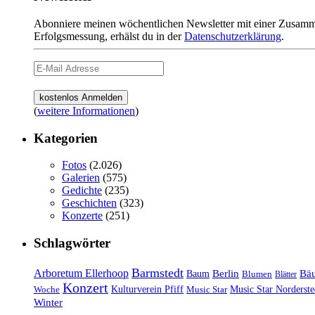
Abonniere meinen wöchentlichen Newsletter mit einer Zusamme
Erfolgsmessung, erhälst du in der
Datenschutzerklärung
.
(
weitere Informationen
)
Kategorien
Fotos
(2.026)
Galerien
(575)
Gedichte
(235)
Geschichten
(323)
Konzerte
(251)
Schlagwörter
Barmstedt
Arboretum Ellerhoop
Berlin
Bä
Baum
Blumen
Blätter
Konzert
Kulturverein Pfiff
Woche
Music Star
Music Star Norderste
Winter