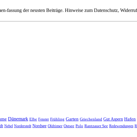
n-fassung der neusten Beiträge. Hinweise zum Datenschutz, Widerruf,
Dänemark
ume
Garten
Hafen
Elbe
Griechenland
Gut Aspern
Fenster
Frühling
Nordsee
dt
Oldtimer
Ostsee
Nebel
Norderstedt
Polo
Rantzauer See
Redewendungen
R