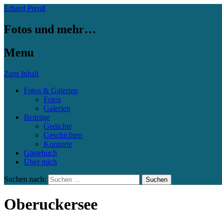
Erhard Preuß
Fotos und mehr…
Menu
Zum Inhalt
Fotos & Galerien
Fotos
Galerien
Beiträge
Gedichte
Geschichten
Konzerte
Gästebuch
Über mich
Suchen nach:
Oberuckersee