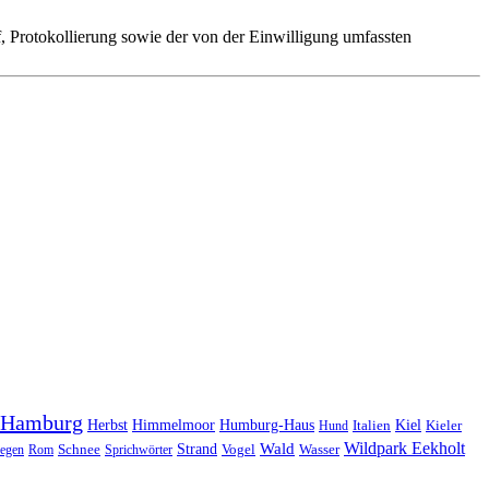
 Protokollierung sowie der von der Einwilligung umfassten
Hamburg
Herbst
Himmelmoor
Humburg-Haus
Kiel
Kieler
Hund
Italien
Wildpark Eekholt
Wald
Schnee
Strand
egen
Rom
Sprichwörter
Vogel
Wasser