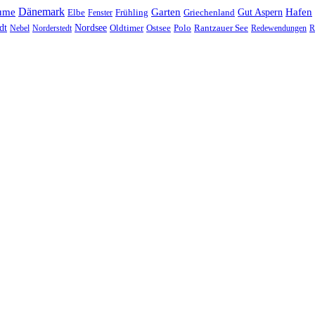
Dänemark
ume
Garten
Hafen
Elbe
Griechenland
Gut Aspern
Fenster
Frühling
Nordsee
dt
Oldtimer
Ostsee
Nebel
Norderstedt
Polo
Rantzauer See
Redewendungen
R