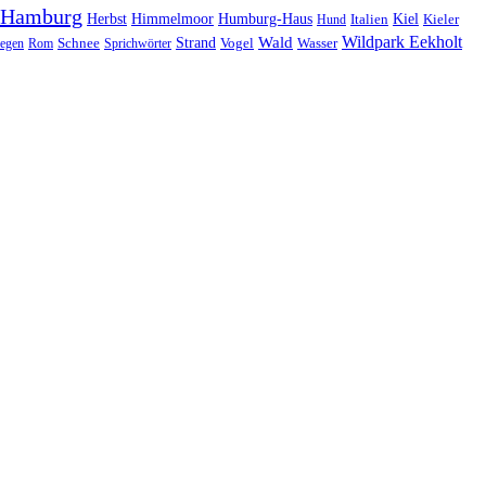
Hamburg
Herbst
Himmelmoor
Humburg-Haus
Kiel
Kieler
Hund
Italien
Wildpark Eekholt
Wald
Schnee
Strand
egen
Rom
Sprichwörter
Vogel
Wasser