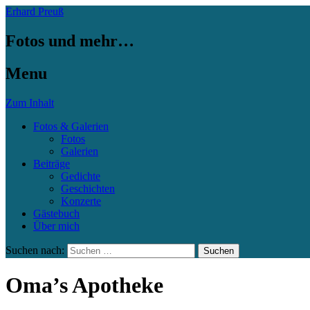
Erhard Preuß
Fotos und mehr…
Menu
Zum Inhalt
Fotos & Galerien
Fotos
Galerien
Beiträge
Gedichte
Geschichten
Konzerte
Gästebuch
Über mich
Suchen nach:
Oma’s Apotheke