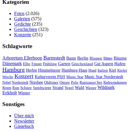
Kategorien
Fotos
(2.026)
Galerien
(575)
Gedichte
(235)
Geschichten
(323)
Konzerte
(251)
Schlagworte
Barmstedt
Arboretum Ellerhoop
Berlin
Bäume
Baum
Blumen
Blätter
Dänemark
Garten
Hafen
Elbe
Griechenland
Gut Aspern
Fenster
Frühling
Hamburg
Herbst
Himmelmoor
Humburg-Haus
Kiel
Kieler
Hund
Italien
Konzert
Kulturverein Pfiff
Woche
Music Star
Music Star Norderstedt
Nordsee
Oldtimer
Ostsee
Nebel
Norderstedt
Polo
Rantzauer See
Redewendungen
Wildpark
Wald
Schnee
Strand
Regen
Rom
Sprichwörter
Vogel
Wasser
Eekholt
Winter
Sonstiges
Über mich
Newsletter
Gästebuch