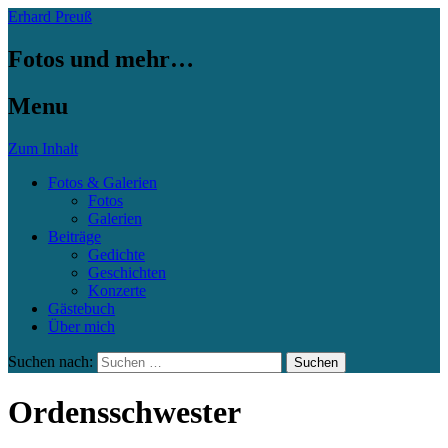
Erhard Preuß
Fotos und mehr…
Menu
Zum Inhalt
Fotos & Galerien
Fotos
Galerien
Beiträge
Gedichte
Geschichten
Konzerte
Gästebuch
Über mich
Suchen nach:
Ordensschwester