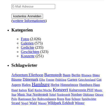
(
weitere Informationen
)
Kategorien
Fotos
(2.026)
Galerien
(575)
Gedichte
(235)
Geschichten
(323)
Konzerte
(251)
Schlagwörter
Barmstedt
Arboretum Ellerhoop
Berlin
Baum
Blumen
Blätter
Dänemark
Bäume
Garten
Elbe
Griechenland
Gut
Fenster
Frühling
Hamburg
Hafen
Herbst
Aspern
Himmelmoor
Humburg-Haus
Konzert
Kulturverein Pfiff
Kiel
Kieler Woche
Music
Hund
Italien
Nordsee
Star
Music Star Norderstedt
Oldtimer
Ostsee
Nebel
Norderstedt
Schnee
Polo
Rantzauer See
Redewendungen
Regen
Rom
Sprichwörter
Wildpark Eekholt
Wald
Winter
Strand
Vogel
Wasser