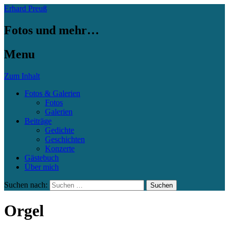
Erhard Preuß
Fotos und mehr…
Menu
Zum Inhalt
Fotos & Galerien
Fotos
Galerien
Beiträge
Gedichte
Geschichten
Konzerte
Gästebuch
Über mich
Suchen nach:
Orgel