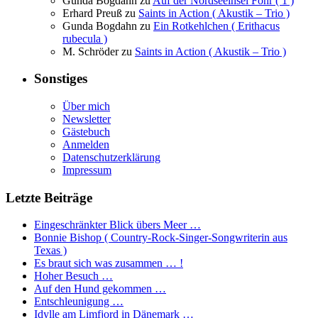
Gunda Bogdahn
zu
Auf der Nordseeinsel Föhr ( 1 )
Erhard Preuß
zu
Saints in Action ( Akustik – Trio )
Gunda Bogdahn
zu
Ein Rotkehlchen ( Erithacus
rubecula )
M. Schröder
zu
Saints in Action ( Akustik – Trio )
Sonstiges
Über mich
Newsletter
Gästebuch
Anmelden
Datenschutzerklärung
Impressum
Letzte Beiträge
Eingeschränkter Blick übers Meer …
Bonnie Bishop ( Country-Rock-Singer-Songwriterin aus
Texas )
Es braut sich was zusammen … !
Hoher Besuch …
Auf den Hund gekommen …
Entschleunigung …
Idylle am Limfjord in Dänemark …