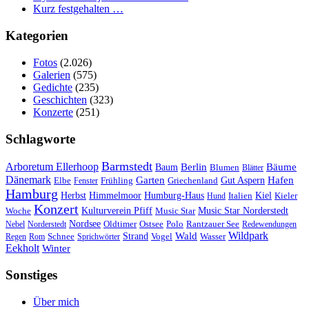
Kurz festgehalten …
Kategorien
Fotos
(2.026)
Galerien
(575)
Gedichte
(235)
Geschichten
(323)
Konzerte
(251)
Schlagworte
Barmstedt
Arboretum Ellerhoop
Berlin
Bäume
Baum
Blumen
Blätter
Dänemark
Garten
Hafen
Elbe
Griechenland
Gut Aspern
Fenster
Frühling
Hamburg
Herbst
Himmelmoor
Humburg-Haus
Kiel
Kieler
Hund
Italien
Konzert
Kulturverein Pfiff
Woche
Music Star
Music Star Norderstedt
Nordsee
Oldtimer
Ostsee
Nebel
Norderstedt
Polo
Rantzauer See
Redewendungen
Wildpark
Wald
Schnee
Strand
Regen
Rom
Sprichwörter
Vogel
Wasser
Eekholt
Winter
Sonstiges
Über mich