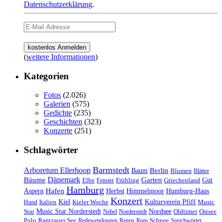
Datenschutzerklärung
.
(
weitere Informationen
)
Kategorien
Fotos
(2.026)
Galerien
(575)
Gedichte
(235)
Geschichten
(323)
Konzerte
(251)
Schlagwörter
Barmstedt
Arboretum Ellerhoop
Berlin
Baum
Blumen
Blätter
Dänemark
Bäume
Garten
Elbe
Griechenland
Gut
Fenster
Frühling
Hamburg
Hafen
Herbst
Aspern
Himmelmoor
Humburg-Haus
Konzert
Kulturverein Pfiff
Kiel
Kieler Woche
Music
Hund
Italien
Nordsee
Star
Music Star Norderstedt
Oldtimer
Ostsee
Nebel
Norderstedt
Schnee
Polo
Rantzauer See
Redewendungen
Regen
Rom
Sprichwörter