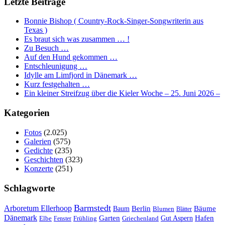
Letzte Beiträge
Bonnie Bishop ( Country-Rock-Singer-Songwriterin aus
Texas )
Es braut sich was zusammen … !
Zu Besuch …
Auf den Hund gekommen …
Entschleunigung …
Idylle am Limfjord in Dänemark …
Kurz festgehalten …
Ein kleiner Streifzug über die Kieler Woche – 25. Juni 2026 –
Kategorien
Fotos
(2.025)
Galerien
(575)
Gedichte
(235)
Geschichten
(323)
Konzerte
(251)
Schlagworte
Barmstedt
Arboretum Ellerhoop
Berlin
Bäume
Baum
Blumen
Blätter
Dänemark
Garten
Hafen
Elbe
Griechenland
Gut Aspern
Fenster
Frühling