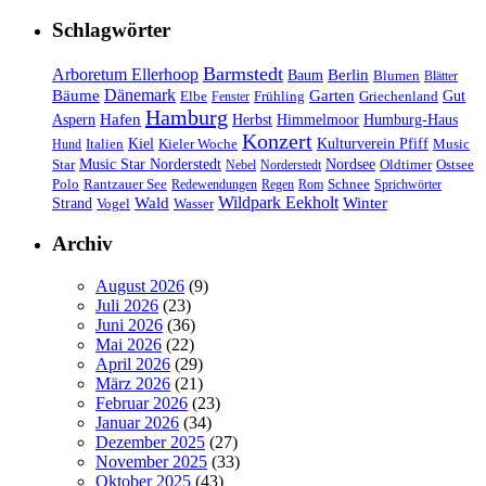
Schlagwörter
Barmstedt
Arboretum Ellerhoop
Berlin
Baum
Blumen
Blätter
Dänemark
Bäume
Garten
Elbe
Griechenland
Gut
Fenster
Frühling
Hamburg
Hafen
Herbst
Aspern
Himmelmoor
Humburg-Haus
Konzert
Kulturverein Pfiff
Kiel
Kieler Woche
Music
Hund
Italien
Nordsee
Star
Music Star Norderstedt
Oldtimer
Ostsee
Nebel
Norderstedt
Schnee
Polo
Rantzauer See
Redewendungen
Regen
Rom
Sprichwörter
Wildpark Eekholt
Wald
Winter
Strand
Vogel
Wasser
Archiv
August 2026
(9)
Juli 2026
(23)
Juni 2026
(36)
Mai 2026
(22)
April 2026
(29)
März 2026
(21)
Februar 2026
(23)
Januar 2026
(34)
Dezember 2025
(27)
November 2025
(33)
Oktober 2025
(43)