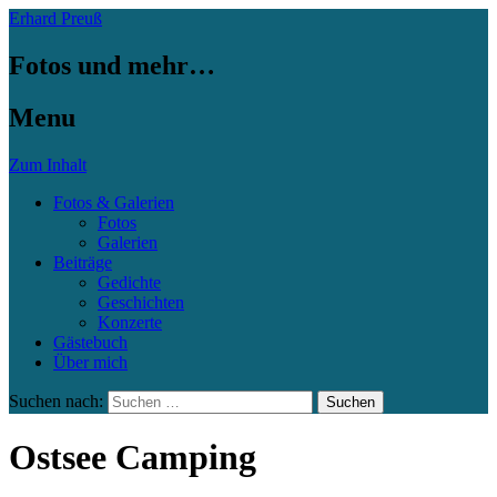
Erhard Preuß
Fotos und mehr…
Menu
Zum Inhalt
Fotos & Galerien
Fotos
Galerien
Beiträge
Gedichte
Geschichten
Konzerte
Gästebuch
Über mich
Suchen nach:
Ostsee Camping