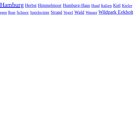
Hamburg
Herbst
Himmelmoor
Humburg-Haus
Kiel
Kieler
Hund
Italien
Wildpark Eekholt
Wald
Schnee
Strand
egen
Rom
Sprichwörter
Vogel
Wasser