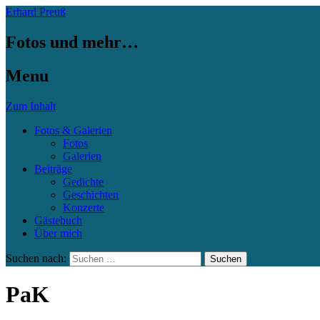
Erhard Preuß
Fotos und mehr…
Menu
Zum Inhalt
Fotos & Galerien
Fotos
Galerien
Beiträge
Gedichte
Geschichten
Konzerte
Gästebuch
Über mich
Suchen nach:
PaK