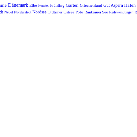
Dänemark
ume
Garten
Hafen
Elbe
Griechenland
Gut Aspern
Fenster
Frühling
Nordsee
dt
Oldtimer
Ostsee
Nebel
Norderstedt
Polo
Rantzauer See
Redewendungen
R