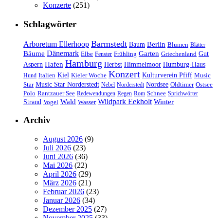
Konzerte
(251)
Schlagwörter
Barmstedt
Arboretum Ellerhoop
Berlin
Baum
Blumen
Blätter
Dänemark
Bäume
Garten
Elbe
Griechenland
Gut
Fenster
Frühling
Hamburg
Hafen
Herbst
Aspern
Himmelmoor
Humburg-Haus
Konzert
Kulturverein Pfiff
Kiel
Kieler Woche
Music
Hund
Italien
Nordsee
Star
Music Star Norderstedt
Oldtimer
Ostsee
Nebel
Norderstedt
Schnee
Polo
Rantzauer See
Redewendungen
Regen
Rom
Sprichwörter
Wildpark Eekholt
Wald
Winter
Strand
Vogel
Wasser
Archiv
August 2026
(9)
Juli 2026
(23)
Juni 2026
(36)
Mai 2026
(22)
April 2026
(29)
März 2026
(21)
Februar 2026
(23)
Januar 2026
(34)
Dezember 2025
(27)
November 2025
(33)