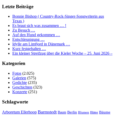
Letzte Beiträge
Bonnie Bishop ( Country-Rock-Singer-Songwriterin aus
Texas )
Es braut sich was zusammen … !
Zu Besuch …
Auf den Hund gekommen …
Entschleunigung …
Idylle am Limfjord in Dänemark …
Kurz festgehalten …
Ein kleiner Streifzug über die Kieler Woche – 25. Juni 2026 –
Kategorien
Fotos
(2.025)
Galerien
(575)
Gedichte
(235)
Geschichten
(323)
Konzerte
(251)
Schlagworte
Barmstedt
Arboretum Ellerhoop
Berlin
Bäume
Baum
Blumen
Blätter