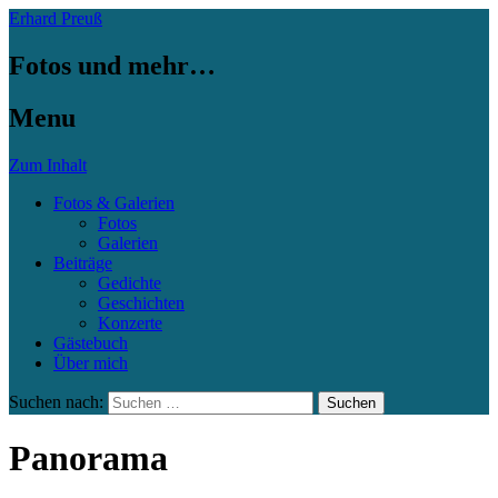
Erhard Preuß
Fotos und mehr…
Menu
Zum Inhalt
Fotos & Galerien
Fotos
Galerien
Beiträge
Gedichte
Geschichten
Konzerte
Gästebuch
Über mich
Suchen nach:
Panorama