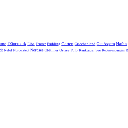
Dänemark
ume
Garten
Hafen
Elbe
Griechenland
Gut Aspern
Fenster
Frühling
Nordsee
dt
Oldtimer
Ostsee
Nebel
Norderstedt
Polo
Rantzauer See
Redewendungen
R