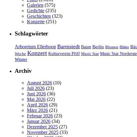
Galerien
(575)
Gedichte
(235)
Geschichten
(323)
Konzerte
(251)
Schlagwörter
Barmstedt
Arboretum Ellerhoop
Berlin
Bä
Baum
Blumen
Blätter
Konzert
Kulturverein Pfiff
Woche
Music Star
Music Star Norderste
Winter
Archiv
August 2026
(10)
Juli 2026
(23)
Juni 2026
(36)
Mai 2026
(22)
April 2026
(29)
März 2026
(21)
Februar 2026
(23)
Januar 2026
(34)
Dezember 2025
(27)
November 2025
(33)