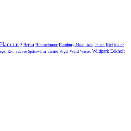
Hamburg
Herbst
Himmelmoor
Humburg-Haus
Kiel
Kieler
Hund
Italien
Wildpark Eekholt
Wald
Schnee
Strand
egen
Rom
Sprichwörter
Vogel
Wasser