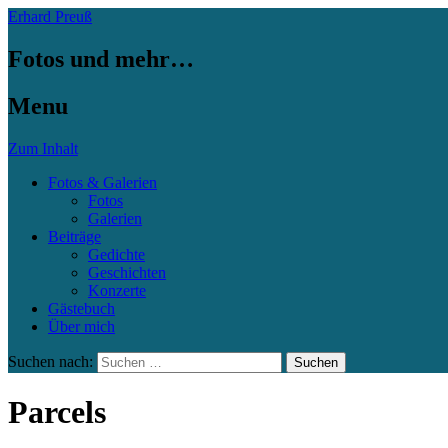
Erhard Preuß
Fotos und mehr…
Menu
Zum Inhalt
Fotos & Galerien
Fotos
Galerien
Beiträge
Gedichte
Geschichten
Konzerte
Gästebuch
Über mich
Suchen nach:
Parcels