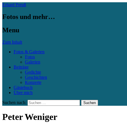
Erhard Preuß
Fotos und mehr…
Menu
Zum Inhalt
Fotos & Galerien
Fotos
Galerien
Beiträge
Gedichte
Geschichten
Konzerte
Gästebuch
Über mich
Suchen nach:
Peter Weniger