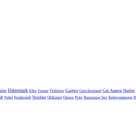
Dänemark
ume
Garten
Hafen
Elbe
Griechenland
Gut Aspern
Fenster
Frühling
Nordsee
dt
Oldtimer
Ostsee
Nebel
Norderstedt
Polo
Rantzauer See
Redewendungen
R