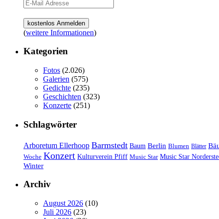
(
weitere Informationen
)
Kategorien
Fotos
(2.026)
Galerien
(575)
Gedichte
(235)
Geschichten
(323)
Konzerte
(251)
Schlagwörter
Barmstedt
Arboretum Ellerhoop
Berlin
Bä
Baum
Blumen
Blätter
Konzert
Kulturverein Pfiff
Woche
Music Star
Music Star Norderste
Winter
Archiv
August 2026
(10)
Juli 2026
(23)