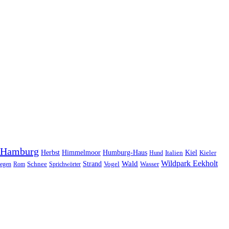
Hamburg
Herbst
Himmelmoor
Humburg-Haus
Kiel
Kieler
Hund
Italien
Wildpark Eekholt
Wald
Schnee
Strand
egen
Rom
Sprichwörter
Vogel
Wasser