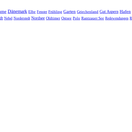
Dänemark
ume
Garten
Hafen
Elbe
Griechenland
Gut Aspern
Fenster
Frühling
Nordsee
dt
Oldtimer
Ostsee
Nebel
Norderstedt
Polo
Rantzauer See
Redewendungen
R