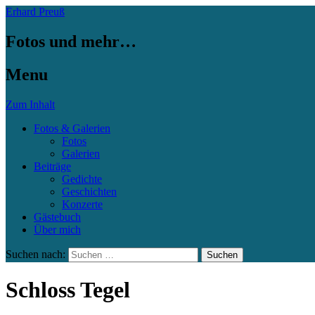
Erhard Preuß
Fotos und mehr…
Menu
Zum Inhalt
Fotos & Galerien
Fotos
Galerien
Beiträge
Gedichte
Geschichten
Konzerte
Gästebuch
Über mich
Suchen nach:
Schloss Tegel