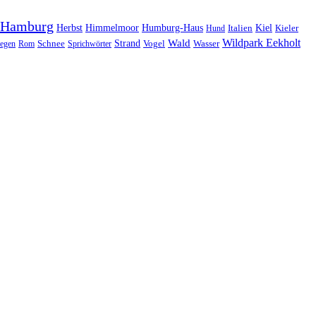
Hamburg
Herbst
Himmelmoor
Humburg-Haus
Kiel
Kieler
Hund
Italien
Wildpark Eekholt
Wald
Schnee
Strand
egen
Rom
Sprichwörter
Vogel
Wasser