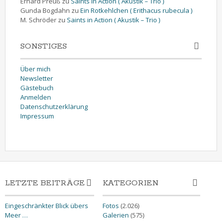
Erhard Preuß
zu
Saints in Action ( Akustik – Trio )
Gunda Bogdahn
zu
Ein Rotkehlchen ( Erithacus rubecula )
M. Schröder
zu
Saints in Action ( Akustik – Trio )
SONSTIGES
Über mich
Newsletter
Gästebuch
Anmelden
Datenschutzerklärung
Impressum
LETZTE BEITRÄGE
KATEGORIEN
Eingeschränkter Blick übers
Fotos
(2.026)
Meer …
Galerien
(575)