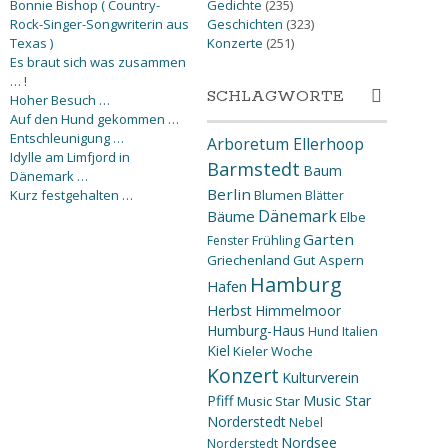
Bonnie Bishop ( Country-
Gedichte
(235)
Rock-Singer-Songwriterin aus
Geschichten
(323)
Texas )
Konzerte
(251)
Es braut sich was zusammen
… !
SCHLAGWORTE
Hoher Besuch …
Auf den Hund gekommen …
Entschleunigung …
Arboretum Ellerhoop
Idylle am Limfjord in
Barmstedt
Baum
Dänemark …
Berlin
Kurz festgehalten …
Blumen
Blätter
Dänemark
Bäume
Elbe
Garten
Fenster
Frühling
Griechenland
Gut Aspern
Hamburg
Hafen
Herbst
Himmelmoor
Humburg-Haus
Hund
Italien
Kiel
Kieler Woche
Konzert
Kulturverein
Pfiff
Music Star
Music Star
Norderstedt
Nebel
Nordsee
Norderstedt