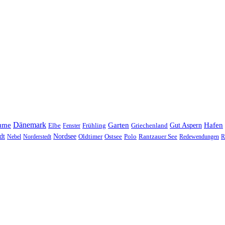
Dänemark
ume
Garten
Hafen
Elbe
Griechenland
Gut Aspern
Fenster
Frühling
Nordsee
dt
Oldtimer
Ostsee
Nebel
Norderstedt
Polo
Rantzauer See
Redewendungen
R