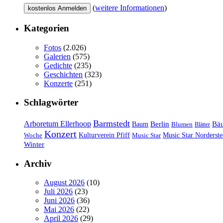
(
weitere Informationen
)
Kategorien
Fotos
(2.026)
Galerien
(575)
Gedichte
(235)
Geschichten
(323)
Konzerte
(251)
Schlagwörter
Barmstedt
Arboretum Ellerhoop
Berlin
Bä
Baum
Blumen
Blätter
Konzert
Kulturverein Pfiff
Woche
Music Star
Music Star Norderste
Winter
Archiv
August 2026
(10)
Juli 2026
(23)
Juni 2026
(36)
Mai 2026
(22)
April 2026
(29)