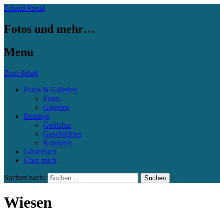
Erhard Preuß
Fotos und mehr…
Menu
Zum Inhalt
Fotos & Galerien
Fotos
Galerien
Beiträge
Gedichte
Geschichten
Konzerte
Gästebuch
Über mich
Suchen nach:
Wiesen