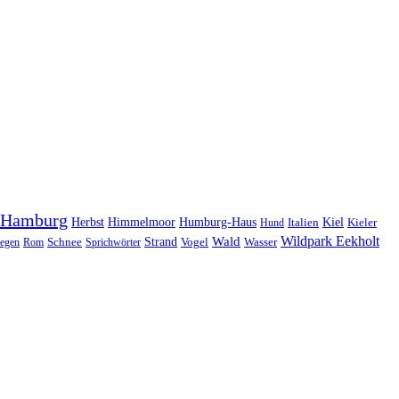
Hamburg
Herbst
Himmelmoor
Humburg-Haus
Kiel
Kieler
Hund
Italien
Wildpark Eekholt
Wald
Schnee
Strand
egen
Rom
Sprichwörter
Vogel
Wasser