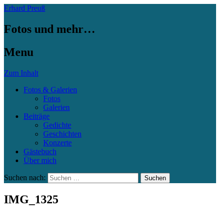
Erhard Preuß
Fotos und mehr…
Menu
Zum Inhalt
Fotos & Galerien
Fotos
Galerien
Beiträge
Gedichte
Geschichten
Konzerte
Gästebuch
Über mich
Suchen nach:
IMG_1325