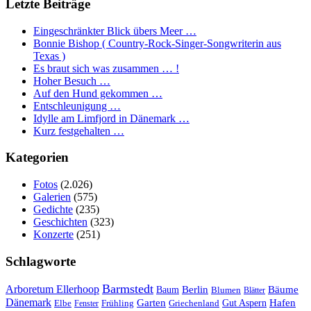
Letzte Beiträge
Eingeschränkter Blick übers Meer …
Bonnie Bishop ( Country-Rock-Singer-Songwriterin aus
Texas )
Es braut sich was zusammen … !
Hoher Besuch …
Auf den Hund gekommen …
Entschleunigung …
Idylle am Limfjord in Dänemark …
Kurz festgehalten …
Kategorien
Fotos
(2.026)
Galerien
(575)
Gedichte
(235)
Geschichten
(323)
Konzerte
(251)
Schlagworte
Barmstedt
Arboretum Ellerhoop
Berlin
Bäume
Baum
Blumen
Blätter
Dänemark
Garten
Hafen
Elbe
Griechenland
Gut Aspern
Fenster
Frühling