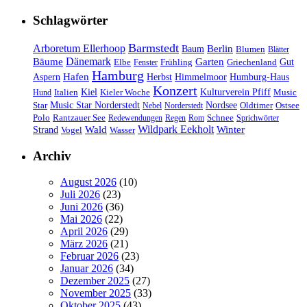
Schlagwörter
Barmstedt
Arboretum Ellerhoop
Berlin
Baum
Blumen
Blätter
Dänemark
Bäume
Garten
Elbe
Griechenland
Gut
Fenster
Frühling
Hamburg
Hafen
Herbst
Aspern
Himmelmoor
Humburg-Haus
Konzert
Kulturverein Pfiff
Kiel
Kieler Woche
Music
Hund
Italien
Nordsee
Star
Music Star Norderstedt
Oldtimer
Ostsee
Nebel
Norderstedt
Schnee
Polo
Rantzauer See
Redewendungen
Regen
Rom
Sprichwörter
Wildpark Eekholt
Wald
Winter
Strand
Vogel
Wasser
Archiv
August 2026
(10)
Juli 2026
(23)
Juni 2026
(36)
Mai 2026
(22)
April 2026
(29)
März 2026
(21)
Februar 2026
(23)
Januar 2026
(34)
Dezember 2025
(27)
November 2025
(33)
Oktober 2025
(43)