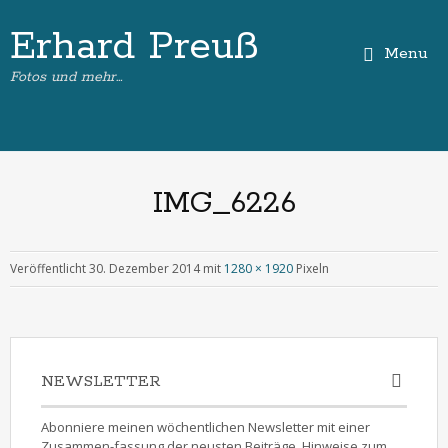
Erhard Preuß
Menu
Fotos und mehr…
IMG_6226
Veröffentlicht
30. Dezember 2014
mit
1280 × 1920
Pixeln
NEWSLETTER
Abonniere meinen wöchentlichen Newsletter mit einer
Zusammen-fassung der neusten Beiträge. Hinweise zum