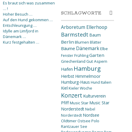
Es braut sich was zusammen
… !
SCHLAGWORTE
Hoher Besuch …
Auf den Hund gekommen …
Entschleunigung …
Arboretum Ellerhoop
Idylle am Limfjord in
Barmstedt
Baum
Dänemark …
Berlin
Kurz festgehalten …
Blumen
Blätter
Dänemark
Bäume
Elbe
Garten
Fenster
Frühling
Griechenland
Gut Aspern
Hamburg
Hafen
Herbst
Himmelmoor
Humburg-Haus
Hund
Italien
Kiel
Kieler Woche
Konzert
Kulturverein
Pfiff
Music Star
Music Star
Norderstedt
Nebel
Nordsee
Norderstedt
Oldtimer
Ostsee
Polo
Rantzauer See