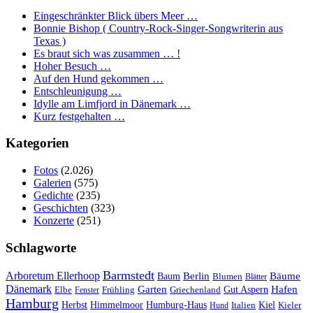
Eingeschränkter Blick übers Meer …
Bonnie Bishop ( Country-Rock-Singer-Songwriterin aus
Texas )
Es braut sich was zusammen … !
Hoher Besuch …
Auf den Hund gekommen …
Entschleunigung …
Idylle am Limfjord in Dänemark …
Kurz festgehalten …
Kategorien
Fotos
(2.026)
Galerien
(575)
Gedichte
(235)
Geschichten
(323)
Konzerte
(251)
Schlagworte
Barmstedt
Arboretum Ellerhoop
Berlin
Bäume
Baum
Blumen
Blätter
Dänemark
Garten
Hafen
Elbe
Griechenland
Gut Aspern
Fenster
Frühling
Hamburg
Herbst
Himmelmoor
Humburg-Haus
Kiel
Kieler
Hund
Italien