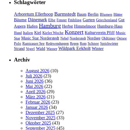
Schlagwörter
Barmstedt
Arboretum Ellerhoop
Berlin
Baum
Blumen
Blätter
Dänemark
Bäume
Garten
Elbe
Griechenland
Gut
Fenster
Frühling
Hamburg
Hafen
Herbst
Aspern
Himmelmoor
Humburg-Haus
Konzert
Kulturverein Pfiff
Kiel
Kieler Woche
Music
Hund
Italien
Nordsee
Star
Music Star Norderstedt
Oldtimer
Ostsee
Nebel
Norderstedt
Schnee
Polo
Rantzauer See
Redewendungen
Regen
Rom
Sprichwörter
Wildpark Eekholt
Wald
Winter
Strand
Vogel
Wasser
Archiv
August 2026
(10)
Juli 2026
(23)
Juni 2026
(36)
Mai 2026
(22)
April 2026
(29)
März 2026
(21)
Februar 2026
(23)
Januar 2026
(34)
Dezember 2025
(27)
November 2025
(33)
Oktober 2025
(43)
September 2025
(45)