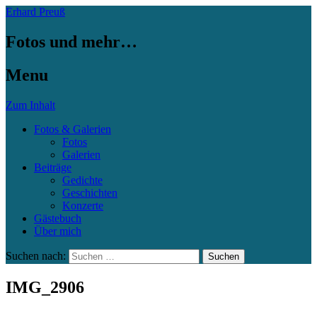
Erhard Preuß
Fotos und mehr…
Menu
Zum Inhalt
Fotos & Galerien
Fotos
Galerien
Beiträge
Gedichte
Geschichten
Konzerte
Gästebuch
Über mich
Suchen nach:
IMG_2906