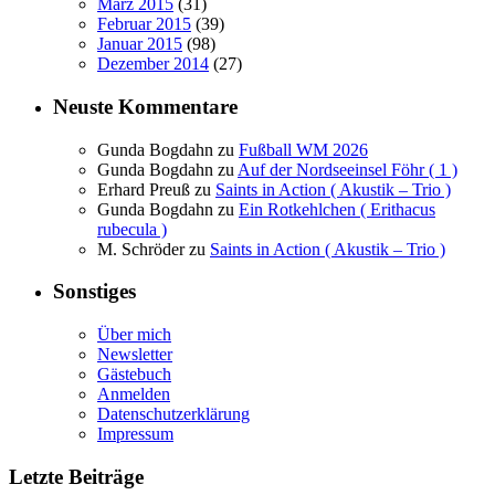
März 2015
(31)
Februar 2015
(39)
Januar 2015
(98)
Dezember 2014
(27)
Neuste Kommentare
Gunda Bogdahn
zu
Fußball WM 2026
Gunda Bogdahn
zu
Auf der Nordseeinsel Föhr ( 1 )
Erhard Preuß
zu
Saints in Action ( Akustik – Trio )
Gunda Bogdahn
zu
Ein Rotkehlchen ( Erithacus
rubecula )
M. Schröder
zu
Saints in Action ( Akustik – Trio )
Sonstiges
Über mich
Newsletter
Gästebuch
Anmelden
Datenschutzerklärung
Impressum
Letzte Beiträge