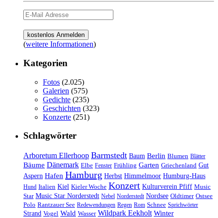
(
weitere Informationen
)
Kategorien
Fotos
(2.025)
Galerien
(575)
Gedichte
(235)
Geschichten
(323)
Konzerte
(251)
Schlagwörter
Barmstedt
Arboretum Ellerhoop
Berlin
Baum
Blumen
Blätter
Dänemark
Bäume
Garten
Elbe
Griechenland
Gut
Fenster
Frühling
Hamburg
Hafen
Herbst
Aspern
Himmelmoor
Humburg-Haus
Konzert
Kulturverein Pfiff
Kiel
Kieler Woche
Music
Hund
Italien
Nordsee
Star
Music Star Norderstedt
Oldtimer
Ostsee
Nebel
Norderstedt
Schnee
Polo
Rantzauer See
Redewendungen
Regen
Rom
Sprichwörter
Wildpark Eekholt
Wald
Winter
Strand
Vogel
Wasser