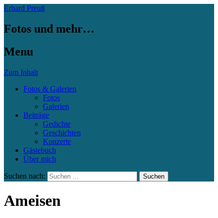
Erhard Preuß
Fotos und mehr…
Menu
Zum Inhalt
Fotos & Galerien
Fotos
Galerien
Beiträge
Gedichte
Geschichten
Konzerte
Gästebuch
Über mich
Suchen nach:
Ameisen