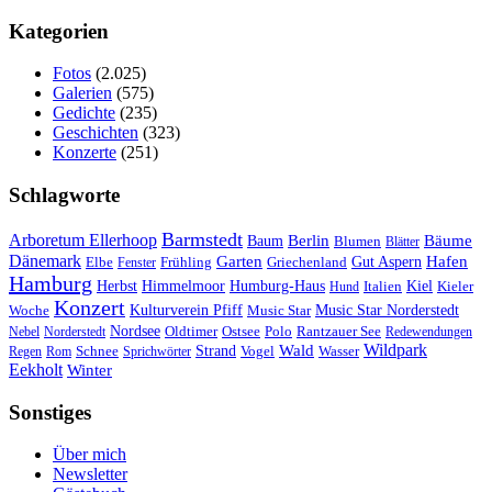
Kategorien
Fotos
(2.025)
Galerien
(575)
Gedichte
(235)
Geschichten
(323)
Konzerte
(251)
Schlagworte
Barmstedt
Arboretum Ellerhoop
Berlin
Bäume
Baum
Blumen
Blätter
Dänemark
Garten
Hafen
Elbe
Griechenland
Gut Aspern
Fenster
Frühling
Hamburg
Herbst
Himmelmoor
Humburg-Haus
Kiel
Kieler
Hund
Italien
Konzert
Kulturverein Pfiff
Woche
Music Star
Music Star Norderstedt
Nordsee
Oldtimer
Ostsee
Nebel
Norderstedt
Polo
Rantzauer See
Redewendungen
Wildpark
Wald
Schnee
Strand
Regen
Rom
Sprichwörter
Vogel
Wasser
Eekholt
Winter
Sonstiges
Über mich
Newsletter