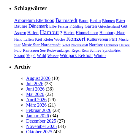
Schlagwörter
Barmstedt
Arboretum Ellerhoop
Berlin
Baum
Blumen
Blätter
Dänemark
Bäume
Garten
Elbe
Griechenland
Gut
Fenster
Frühling
Hamburg
Hafen
Herbst
Aspern
Himmelmoor
Humburg-Haus
Konzert
Kulturverein Pfiff
Kiel
Kieler Woche
Music
Hund
Italien
Nordsee
Star
Music Star Norderstedt
Oldtimer
Ostsee
Nebel
Norderstedt
Schnee
Polo
Rantzauer See
Redewendungen
Regen
Rom
Sprichwörter
Wildpark Eekholt
Wald
Winter
Strand
Vogel
Wasser
Archiv
August 2026
(10)
Juli 2026
(23)
Juni 2026
(36)
Mai 2026
(22)
April 2026
(29)
März 2026
(21)
Februar 2026
(23)
Januar 2026
(34)
Dezember 2025
(27)
November 2025
(33)
Oktober 2025
(43)