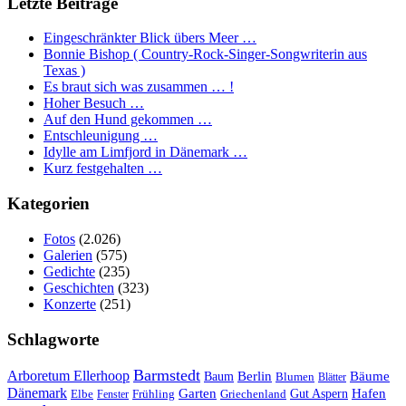
Letzte Beiträge
Eingeschränkter Blick übers Meer …
Bonnie Bishop ( Country-Rock-Singer-Songwriterin aus
Texas )
Es braut sich was zusammen … !
Hoher Besuch …
Auf den Hund gekommen …
Entschleunigung …
Idylle am Limfjord in Dänemark …
Kurz festgehalten …
Kategorien
Fotos
(2.026)
Galerien
(575)
Gedichte
(235)
Geschichten
(323)
Konzerte
(251)
Schlagworte
Barmstedt
Arboretum Ellerhoop
Berlin
Bäume
Baum
Blumen
Blätter
Dänemark
Garten
Hafen
Elbe
Griechenland
Gut Aspern
Fenster
Frühling