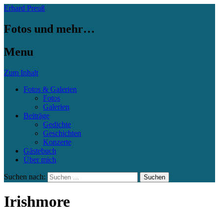
Erhard Preuß
Fotos und mehr…
Menu
Zum Inhalt
Fotos & Galerien
Fotos
Galerien
Beiträge
Gedichte
Geschichten
Konzerte
Gästebuch
Über mich
Suchen nach:
Irishmore