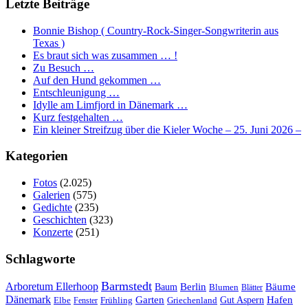
Letzte Beiträge
Bonnie Bishop ( Country-Rock-Singer-Songwriterin aus
Texas )
Es braut sich was zusammen … !
Zu Besuch …
Auf den Hund gekommen …
Entschleunigung …
Idylle am Limfjord in Dänemark …
Kurz festgehalten …
Ein kleiner Streifzug über die Kieler Woche – 25. Juni 2026 –
Kategorien
Fotos
(2.025)
Galerien
(575)
Gedichte
(235)
Geschichten
(323)
Konzerte
(251)
Schlagworte
Barmstedt
Arboretum Ellerhoop
Berlin
Bäume
Baum
Blumen
Blätter
Dänemark
Garten
Hafen
Elbe
Griechenland
Gut Aspern
Fenster
Frühling