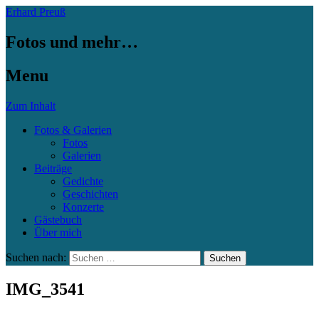
Erhard Preuß
Fotos und mehr…
Menu
Zum Inhalt
Fotos & Galerien
Fotos
Galerien
Beiträge
Gedichte
Geschichten
Konzerte
Gästebuch
Über mich
Suchen nach:
IMG_3541