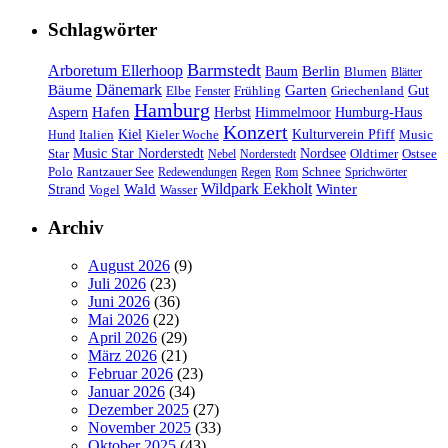
Schlagwörter
Barmstedt
Arboretum Ellerhoop
Berlin
Baum
Blumen
Blätter
Dänemark
Bäume
Garten
Elbe
Griechenland
Gut
Fenster
Frühling
Hamburg
Hafen
Herbst
Aspern
Himmelmoor
Humburg-Haus
Konzert
Kulturverein Pfiff
Kiel
Kieler Woche
Music
Hund
Italien
Nordsee
Star
Music Star Norderstedt
Oldtimer
Ostsee
Nebel
Norderstedt
Schnee
Polo
Rantzauer See
Redewendungen
Regen
Rom
Sprichwörter
Wildpark Eekholt
Wald
Winter
Strand
Vogel
Wasser
Archiv
August 2026
(9)
Juli 2026
(23)
Juni 2026
(36)
Mai 2026
(22)
April 2026
(29)
März 2026
(21)
Februar 2026
(23)
Januar 2026
(34)
Dezember 2025
(27)
November 2025
(33)
Oktober 2025
(43)