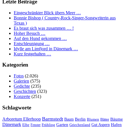
Letzte Beiträge
Eingeschränkter Blick übers Meer …
Bonnie Bishop ( Country-Rock-Singer-Songwriterin aus
Texas )
Es braut sich was zusammen … !
Hoher Besuch …
Auf den Hund gekommen …
Entschleunigung …
Idylle am Limfjord in Dänemark …
Kurz festgehalten …
Kategorien
Fotos
(2.026)
Galerien
(575)
Gedichte
(235)
Geschichten
(323)
Konzerte
(251)
Schlagworte
Barmstedt
Arboretum Ellerhoop
Berlin
Bäume
Baum
Blumen
Blätter
Dänemark
Garten
Hafen
Elbe
Griechenland
Gut Aspern
Fenster
Frühling