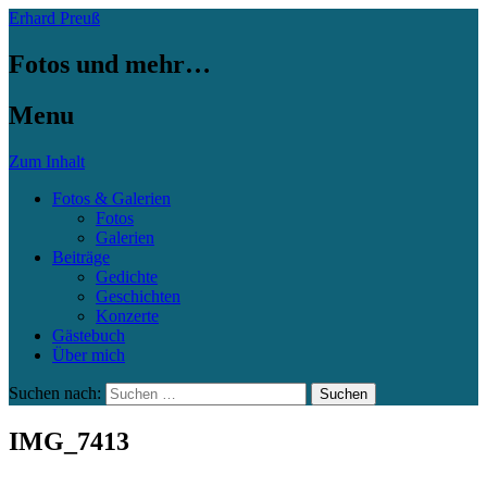
Erhard Preuß
Fotos und mehr…
Menu
Zum Inhalt
Fotos & Galerien
Fotos
Galerien
Beiträge
Gedichte
Geschichten
Konzerte
Gästebuch
Über mich
Suchen nach:
IMG_7413