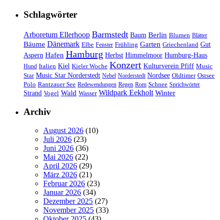
Schlagwörter
Barmstedt
Arboretum Ellerhoop
Berlin
Baum
Blumen
Blätter
Dänemark
Bäume
Garten
Elbe
Griechenland
Gut
Fenster
Frühling
Hamburg
Hafen
Herbst
Aspern
Himmelmoor
Humburg-Haus
Konzert
Kulturverein Pfiff
Kiel
Kieler Woche
Music
Hund
Italien
Nordsee
Star
Music Star Norderstedt
Oldtimer
Ostsee
Nebel
Norderstedt
Schnee
Polo
Rantzauer See
Redewendungen
Regen
Rom
Sprichwörter
Wildpark Eekholt
Wald
Winter
Strand
Vogel
Wasser
Archiv
August 2026
(10)
Juli 2026
(23)
Juni 2026
(36)
Mai 2026
(22)
April 2026
(29)
März 2026
(21)
Februar 2026
(23)
Januar 2026
(34)
Dezember 2025
(27)
November 2025
(33)
Oktober 2025
(43)