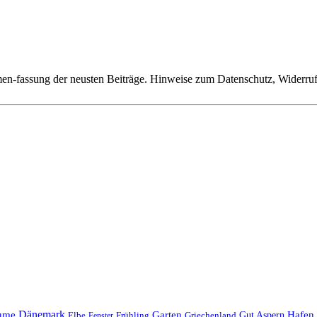
n-fassung der neusten Beiträge. Hinweise zum Datenschutz, Widerruf,
Dänemark
ume
Garten
Hafen
Elbe
Griechenland
Gut Aspern
Fenster
Frühling