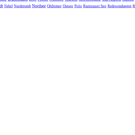
Nordsee
dt
Oldtimer
Ostsee
Nebel
Norderstedt
Polo
Rantzauer See
Redewendungen
R