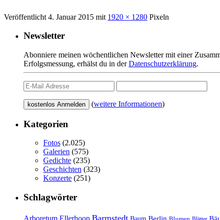
Veröffentlicht
4. Januar 2015
mit
1920 × 1280
Pixeln
Newsletter
Abonniere meinen wöchentlichen Newsletter mit einer Zusamme
Erfolgsmessung, erhälst du in der
Datenschutzerklärung
.
(
weitere Informationen
)
Kategorien
Fotos
(2.025)
Galerien
(575)
Gedichte
(235)
Geschichten
(323)
Konzerte
(251)
Schlagwörter
Barmstedt
Arboretum Ellerhoop
Berlin
Bä
Baum
Blumen
Blätter