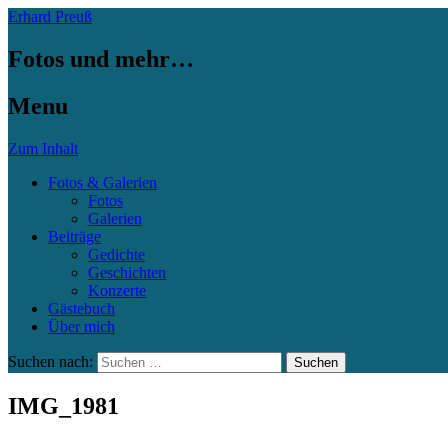
Erhard Preuß
Fotos und mehr…
Menu
Zum Inhalt
Fotos & Galerien
Fotos
Galerien
Beiträge
Gedichte
Geschichten
Konzerte
Gästebuch
Über mich
Suchen nach:
IMG_1981