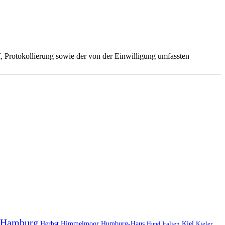
 Protokollierung sowie der von der Einwilligung umfassten
Hamburg
Herbst
Himmelmoor
Humburg-Haus
Kiel
Kieler
Hund
Italien