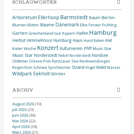
SCHLAGWÖRTER
Barmstedt
Arboretum Ellerhoop
Berlin
Baum
Dänemark
Bäume
Blumen
Elbe
Blätter
Fenster
Frühling
Hamburg
Garten
Hafen
Griechenland
Gut Aspern
Herbst
Himmelmoor
Humburg-Haus
Kiel
Hund
Italien
Konzert
Kulturverein Pfiff
Kieler Woche
Music Star
Music Star Norderstedt
Nordsee
Nebel
Norderstedt
Oldtimer
Ostsee
Polo
Rantzauer See
Redewendungen
Wald
Strand
Schnee
Wasser
Regen
Rom
Sprichwörter
Vogel
Wildpark Eekholt
Winter
ARCHIV
August 2026
(10)
Juli 2026
(23)
Juni 2026
(36)
Mai 2026
(22)
April 2026
(29)
März 2026
(21)