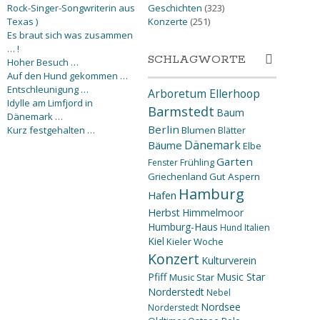
Rock-Singer-Songwriterin aus
Geschichten
(323)
Texas )
Konzerte
(251)
Es braut sich was zusammen
… !
SCHLAGWORTE
Hoher Besuch …
Auf den Hund gekommen …
Entschleunigung …
Arboretum Ellerhoop
Idylle am Limfjord in
Barmstedt
Baum
Dänemark …
Berlin
Kurz festgehalten …
Blumen
Blätter
Dänemark
Bäume
Elbe
Garten
Fenster
Frühling
Griechenland
Gut Aspern
Hamburg
Hafen
Herbst
Himmelmoor
Humburg-Haus
Hund
Italien
Kiel
Kieler Woche
Konzert
Kulturverein
Pfiff
Music Star
Music Star
Norderstedt
Nebel
Nordsee
Norderstedt